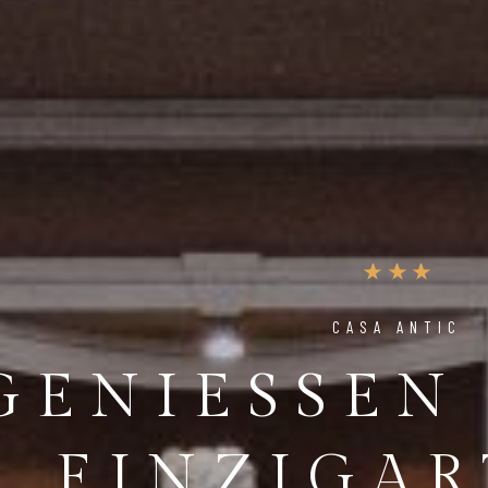
CASA ANTIC
GENIESSEN S
INZIGART