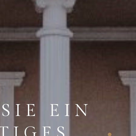
IE EIN E
IGES E