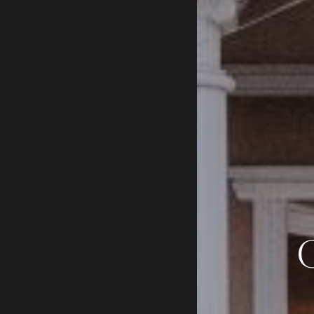
IN E
 E